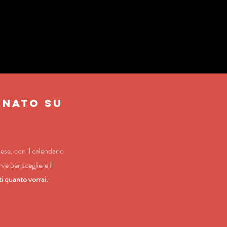
RNATO SU
mese, con il calendario
ve per scegliere il
rti quanto vorrai.