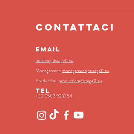
contattaci
EMAIL
booking@stage11.eu
Management:
management@stage11.eu
Production:
production@stage11.eu
TEL
+39 0583 928354