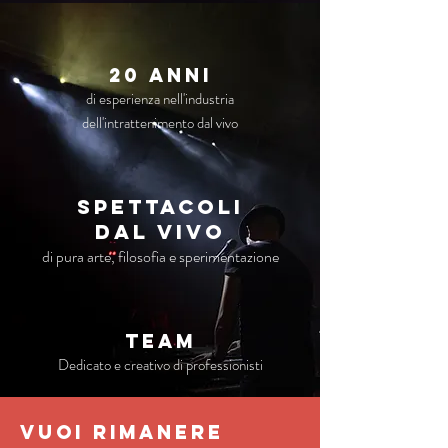
20 anni
di esperienza nell'industria
dell'intrattenimento dal vivo
Spettacoli
dal vivo
di pura arte, filosofia e sperimentazione
TEAM
Dedicato e creativo di professionisti
VUOI RIMANERE