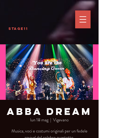
Stage11
Abba Dream
lun 18 mag
  |  
Vigevano
Musica, voci e costumi originali per un fedele
revival del celebre quartetto.