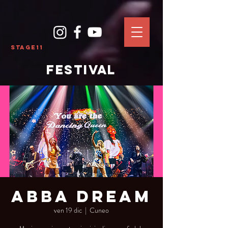
Stage11
FESTIVAL
Abba Dream
ven 19 dic
  |  
Cuneo