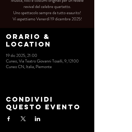
Musica, voci e costumi originali per un fedele
revival del celebre quartetto.
Uno spettacolo sempre da tutto esaurito!
Vi aspettiamo Venerdì 19 dicembre 2025!
Orario &
Location
19 dic 2025, 21:00
Cuneo, Via Teatro Giovanni Toselli, 9, 12100
Cuneo CN, Italia, Piemonte
Condividi
questo evento