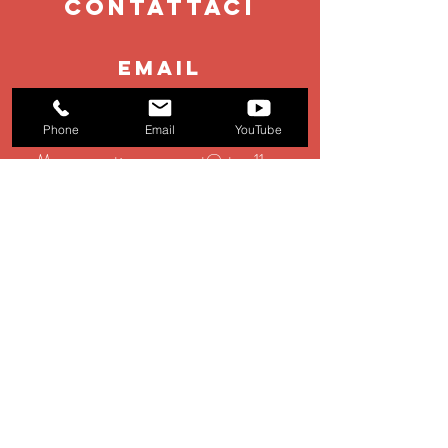
contattaci
EMAIL
booking@stage11.eu
Phone
Email
YouTube
Management:
management@stage11.eu
Production:
production@stage11.eu
TEL
+39 0583 928354
Gli altri spettacoli