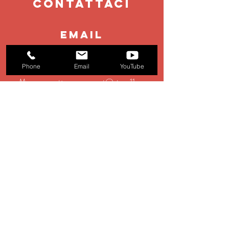
contattaci
EMAIL
booking@stage11.eu
Phone
Email
YouTube
Management:
management@stage11.eu
Production:
production@stage11.eu
TEL
+39 0583 928354
Gli altri spettacoli