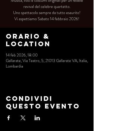
Musica, voci e costumi originali per un fedele
revival del celebre quartetto.
Uno spettacolo sempre da tutto esaurito!
Vi aspettiamo Sabato 14 febbraio 2026!
Orario &
Location
14 feb 2026, 18:00
Gallarate, Via Teatro, 5, 21013 Gallarate VA, Italia,
Lombardia
Condividi
questo evento