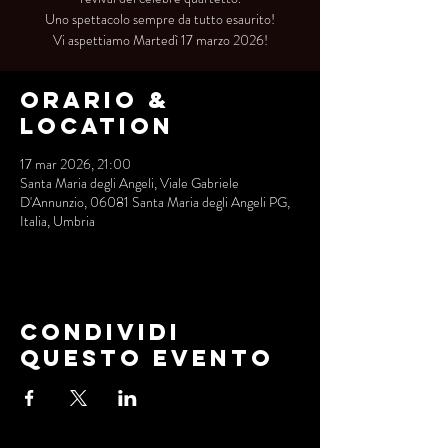
Uno spettacolo sempre da tutto esaurito!
Vi aspettiamo Martedì 17 marzo 2026!
Orario &
Location
17 mar 2026, 21:00
Santa Maria degli Angeli, Viale Gabriele
D'Annunzio, 06081 Santa Maria degli Angeli PG,
Italia, Umbria
Condividi
questo evento