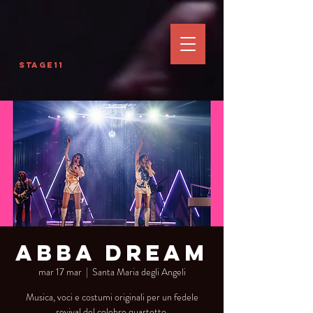
Stage11
Abba Dream
mar 17 mar
  |  
Santa Maria degli Angeli
Musica, voci e costumi originali per un fedele
revival del celebre quartetto.