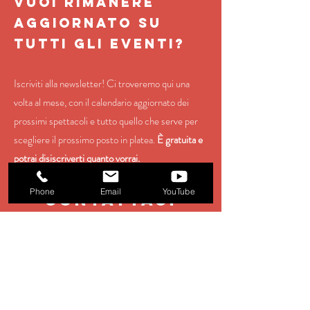
VUOI RIMANERE
AGGIORNATO SU
TUTTI GLI EVENTI?
Iscriviti alla newsletter! Ci troveremo qui una
volta al mese, con il calendario aggiornato dei
prossimi spettacoli e tutto quello che serve per
scegliere il prossimo posto in platea.
È gratuita e
potrai disiscriverti quanto vorrai.
Phone
Email
YouTube
contattaci
EMAIL
booking@stage11.eu
Management:
management@stage11.eu