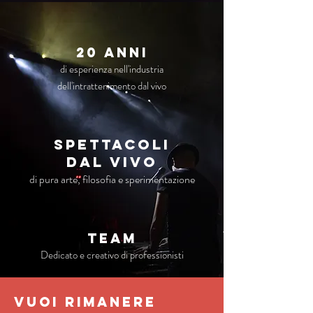
20 anni
di esperienza nell'industria
dell'intrattenimento dal vivo
Spettacoli
dal vivo
di pura arte, filosofia e sperimentazione
TEAM
Dedicato e creativo di professionisti
VUOI RIMANERE