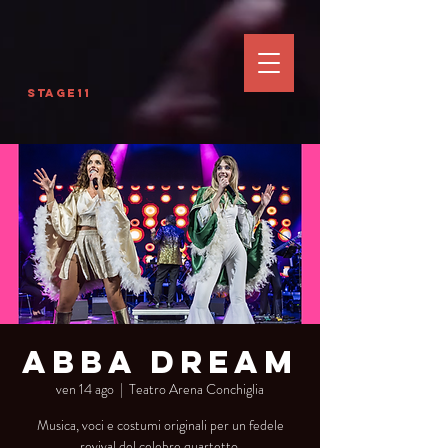
Stage11
Abba Dream
ven 14 ago
  |  
Teatro Arena Conchiglia
Musica, voci e costumi originali per un fedele
revival del celebre quartetto.