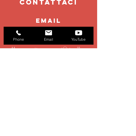
contattaci
EMAIL
booking@stage11.eu
Phone
Email
YouTube
Management:
management@stage11.eu
Production:
production@stage11.eu
TEL
+39 0583 928354
Gli altri spettacoli