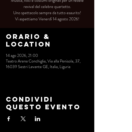
Musica, voci e costumi originali per un fedele
revival del celebre quartetto.
Uno spettacolo sempre da tutto esaurito!
Vi aspettiamo Venerdì 14 agosto 2026!
Orario &
Location
14 ago 2026, 21:00
Teatro Arena Conchiglia, Via alla Penisola, 37,
16039 Sestri Levante GE, Italia, Liguria
Condividi
questo evento