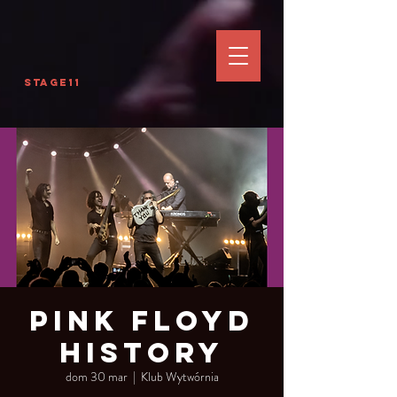
Stage11
Pink Floyd
History
dom 30 mar
  |  
Klub Wytwórnia