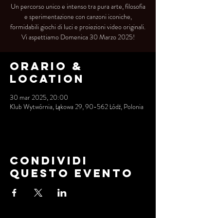
Un percorso unico e intenso tra pura arte, filosofia
e sperimentazione con canzoni iconiche,
formidabili giochi di luci e proiezioni video originali.
Vi aspettiamo Domenica 30 Marzo 2025!
Orario &
Location
30 mar 2025, 20:00
Klub Wytwórnia, Łąkowa 29, 90-562 Łódź, Polonia
Condividi
questo evento