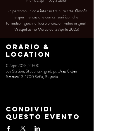
mer 02 apr
  |  
Joy Station
Un percorso unico e intenso tra pura arte, filosofia
e sperimentazione con canzoni iconiche,
formidabili giochi di luci e proiezioni video originali.
Vi aspettiamo Mercoledì 2 Aprile 2025!
Orario &
Location
02 apr 2025, 20:00
Joy Station, Studentski grad, ул. „Акад. Стефан
Младенов“ 3, 1700 Sofia, Bulgaria
Condividi
questo evento