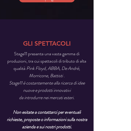
GLI SPETTACOLI
Stage11 presenta una vasta gamma di
produzioni, tra cui spettacoli di tributo di alta
qualità
Pink Floyd, ABBA, De André,
Morricone, Battisti
.
Stage11 è costantemente alla ricerca di idee
nuove e prodotti innovativi
da introdurre nei mercati esteri.
Non esitate a contattarci per eventuali
richieste, proposte o informazioni sulla nostra
azienda e sui nostri prodotti.