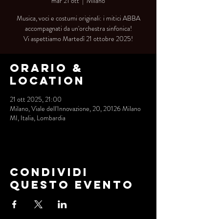
mar 21 ott
  |  
Milano
Musica, voci e costumi originali: i mitici ABBA
accompagnati da un'orchestra sinfonica!
Vi aspettiamo Martedì 21 ottobre 2025!
Orario &
Location
21 ott 2025, 21:00
Milano, Viale dell'Innovazione, 20, 20126 Milano
MI, Italia, Lombardia
Condividi
questo evento