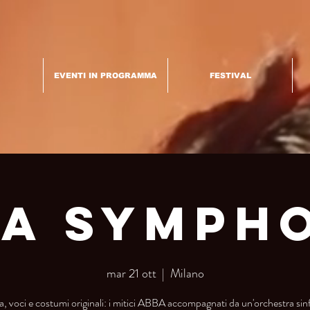
EVENTI IN PROGRAMMA
FESTIVAL
a Symph
mar 21 ott
  |  
Milano
, voci e costumi originali: i mitici ABBA accompagnati da un'orchestra sin