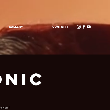
GALLERY
CONTATTI
onic
fonica!