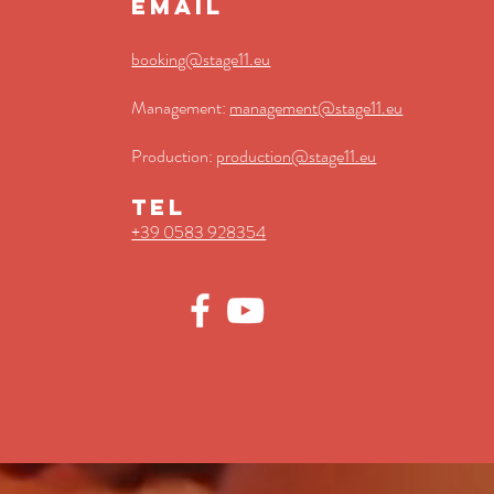
EMAIL
booking@stage11.eu
Management:
management@stage11.eu
Production:
production@stage11.eu
TEL
+39 0583 928354