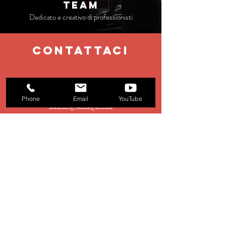
TEAM
Dedicato e creativo di professionisti
contattaci
EMAIL
Phone
Email
YouTube
booking@stage11.eu
Management:
management@stage11.eu
Production:
production@stage11.eu
TEL
+39 0583 928354