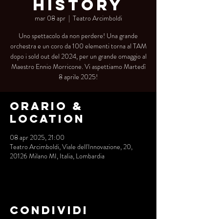
History
mar 08 apr
  |  
Teatro Arcimboldi
Uno spettacolo da non perdere! Una grande
orchestra e un coro da 100 elementi torna al TAM
dopo i sold out del 2024, per un grande omaggio al
Maestro Ennio Morricone. Vi aspettiamo Martedì
8 aprile 2025!
Orario &
Location
08 apr 2025, 21:00
Teatro Arcimboldi, Viale dell'Innovazione, 20,
20126 Milano MI, Italia, Lombardia
Condividi