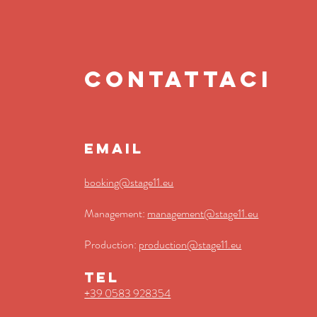
contattaci
EMAIL
booking@stage11.eu
Management:
management@stage11.eu
Production:
production@stage11.eu
TEL
+39 0583 928354