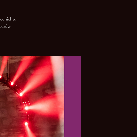
iconiche.
zeszów