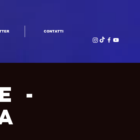
TTER
CONTATTI
e -
La