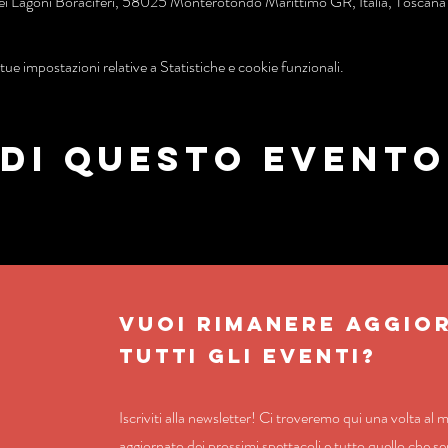
i Lagoni Boraciferi, 58025 Monterotondo Marittimo GR, Italia, Toscana
ue impostazioni relative a Statistiche e cookie funzionali.
di questo evento
VUOI RIMANERE AGGIO
TUTTI GLI EVENTI?
Iscriviti alla newsletter! Ci troveremo qui una volta al 
aggiornato dei prossimi spettacoli e tutto quello che ser