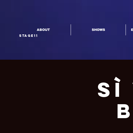
ABOUT
SHOWS
Stage11
Sì
B