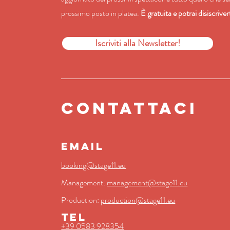
prossimo posto in platea.
È gratuita e potrai disiscrive
Iscriviti alla Newsletter!
contattaci
EMAIL
booking@stage11.eu
Management:
management@stage11.eu
Production:
production@stage11.eu
TEL
+39 0583 928354